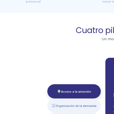
presencial
iniciar 
Cuatro pi
Un mod
location_on
Acceso a la atención
reduce_capacity
Organización de la demanda