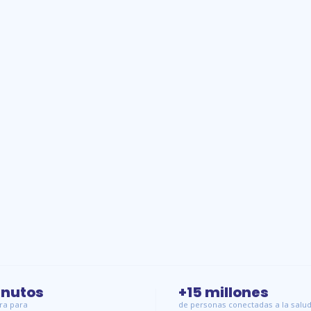
inutos
+15 millones
ra para
de personas conectadas a la salud 