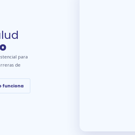
alud
io
istencial para
arreras de
 funciona