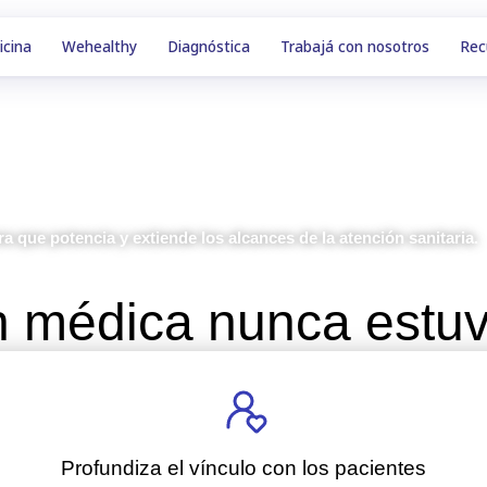
icina
Wehealthy
Diagnóstica
Trabajá con nosotros
Rec
 que potencia y extiende los alcances de la atención sanitaria.
n médica nunca estuv
Profundiza el vínculo con los pacientes