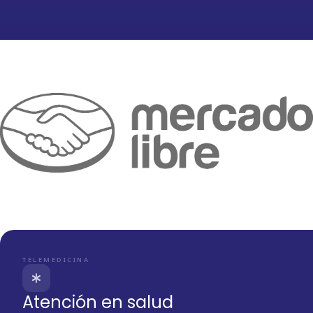
TELEMEDICINA
emergency
Atención en salud