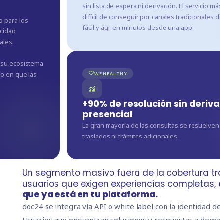
sin lista de espera ni derivación. El servicio
difícil de conseguir por canales tradicionales
o para los
fácil y ágil en minutos desde una app.
acidad
ales.
 su ecosistema
to en que las
favorite
WEHEALTHY
monitoring
+90% de resolución sin deriv
presencial
La gran mayoría de las consultas se resuelven d
traslados ni trámites adicionales.
Un segmento masivo fuera de la cobertura tr
usuarios que exigen experiencias completas,
que ya está en tu plataforma.
doc24 se integra vía API o white label con la identidad d
Usuarios que encuentran soluciones y respuestas a dem