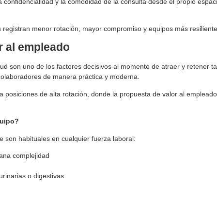
, la confidencialidad y la comodidad de la consulta desde el propio es
registran menor rotación, mayor compromiso y equipos más resilientes f
or al empleado
ud son uno de los factores decisivos al momento de atraer y retener t
 colaboradores de manera práctica y moderna.
ra posiciones de alta rotación, donde la propuesta de valor al emplead
quipo?
 son habituales en cualquier fuerza laboral:
iana complejidad
rinarias o digestivas