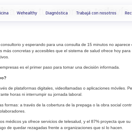
icina que tu empresa todaví
icina
Wehealthy
Diagnóstica
Trabajá con nosotros
Rec
 consultorio y esperando para una consulta de 15 minutos no aparece 
as más concretas y accesibles que el sistema de salud ofrece hoy para
ivos.
 empresas es el primer paso para tomar una decisión informada.
ivo?
 través de plataformas digitales, videollamadas o aplicaciones móviles
ante horas ni interrumpir su jornada laboral.
tas formas: a través de la cobertura de la prepaga o la obra social co
colaboradores.
os médicos ya ofrece servicios de telesalud, y el 87% proyecta que s
esgo de quedar rezagadas frente a organizaciones que sí lo hacen.