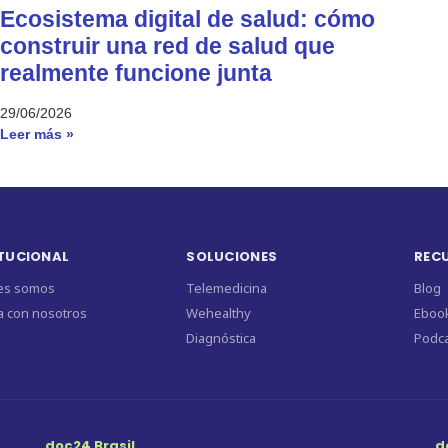
Ecosistema digital de salud: cómo
construir una red de salud que
realmente funcione junta
29/06/2026
Leer más »
ITUCIONAL
SOLUCIONES
REC
es somos
Telemedicina
Blog
a con nosotros
Wehealthy
Ebook
Diagnóstica
Podca
doc24 Brasil
d