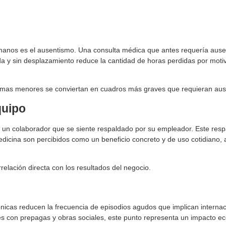
anos es el ausentismo. Una consulta médica que antes requería ausen
ida y sin desplazamiento reduce la cantidad de horas perdidas por mot
emas menores se conviertan en cuadros más graves que requieran aus
quipo
s un colaborador que se siente respaldado por su empleador. Este resp
dicina son percibidos como un beneficio concreto y de uso cotidiano, a
rrelación directa con los resultados del negocio.
ónicas reducen la frecuencia de episodios agudos que implican intern
s con prepagas y obras sociales, este punto representa un impacto eco