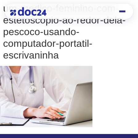
um-medico-feminino-com-
estetoscopio-ao-redor-dela-
pescoco-usando-
computador-portatil-
escrivaninha